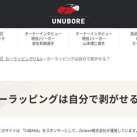
説】
オーナーインタビュー
オーナーインタビュー
高
ング
現役Jリーガー
現役Jリーガー
安在和樹選手
山本理仁選手
カ
説】カーラッピングQ＆A
»
カーラッピングは自分で剥がせる？
ーラッピングは自分で剥がせ
このサイトは 「CABANA」をスポンサーとして、Zenken株式会社が運営しています