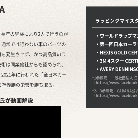
A
ラッピングマイス
匠。長年の経験により2人で行うのが
・ワールドラップマ
。通常では行わない車のパーツの
・第一回日本カーラッ
・HEXIS GOLD CER
用を発生させず、かつ高品質のラ
・3M 4スター CERTI
技術は同業他社からも認められ、
・AVERY DENNI
2021年に行われた「全日本カー
*1参照元：一般社団法人 日
（https://www.faceboo
から準優勝の栄誉を勝ち取る。
*2、3参照元：CABANA公
（https://www.faceboo
氏が動画解説