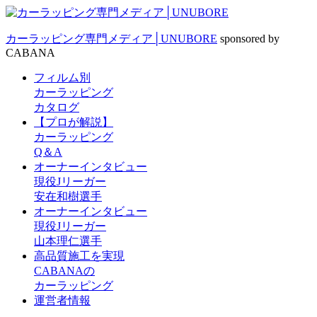
カーラッピング専門メディア│UNUBORE
sponsored by
CABANA
フィルム別
カーラッピング
カタログ
【プロが解説】
カーラッピング
Q＆A
オーナーインタビュー
現役Jリーガー
安在和樹選手
オーナーインタビュー
現役Jリーガー
山本理仁選手
高品質施工を実現
CABANAの
カーラッピング
運営者情報