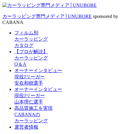
カーラッピング専門メディア│UNUBORE
sponsored by
CABANA
フィルム別
カーラッピング
カタログ
【プロが解説】
カーラッピング
Q＆A
オーナーインタビュー
現役Jリーガー
安在和樹選手
オーナーインタビュー
現役Jリーガー
山本理仁選手
高品質施工を実現
CABANAの
カーラッピング
運営者情報