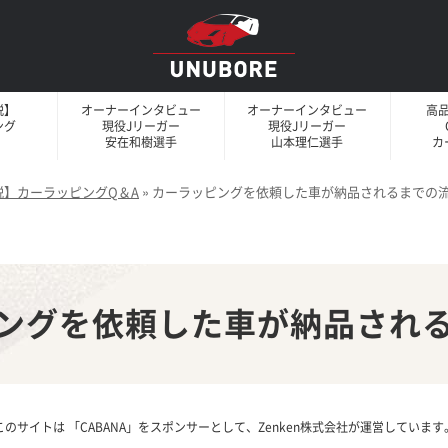
説】
オーナーインタビュー
オーナーインタビュー
高
ング
現役Jリーガー
現役Jリーガー
安在和樹選手
山本理仁選手
カ
説】カーラッピングQ＆A
»
カーラッピングを依頼した車が納品されるまでの
ングを依頼した車が納品され
このサイトは 「CABANA」をスポンサーとして、Zenken株式会社が運営しています