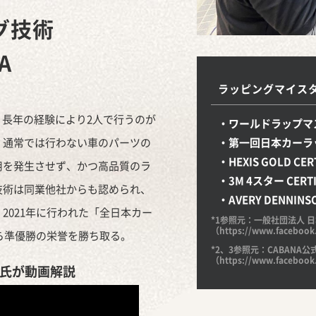
グ技術
A
ラッピングマイス
匠。長年の経験により2人で行うのが
・ワールドラップマ
。通常では行わない車のパーツの
・第一回日本カーラッ
・HEXIS GOLD CER
用を発生させず、かつ高品質のラ
・3M 4スター CERTI
技術は同業他社からも認められ、
・AVERY DENNI
2021年に行われた「全日本カー
*1参照元：一般社団法人 日
（https://www.faceboo
から準優勝の栄誉を勝ち取る。
*2、3参照元：CABANA公
（https://www.faceboo
氏が動画解説