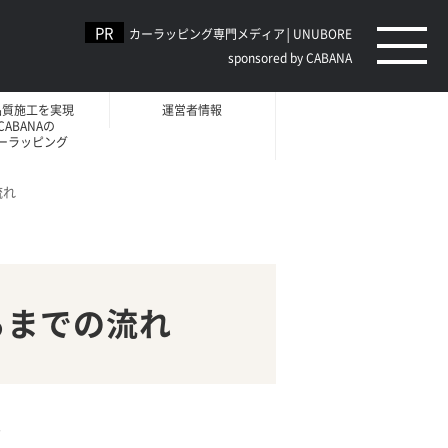
カーラッピング専門メディア│UNUBORE
sponsored by CABANA
品質施工を実現
運営者情報
CABANAの
ーラッピング
流れ
るまでの流れ
。