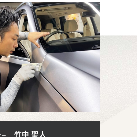
⽵中 聖⼈
ター