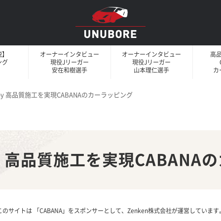
説】
オーナーインタビュー
オーナーインタビュー
高
ング
現役Jリーガー
現役Jリーガー
安在和樹選手
山本理仁選手
カ
ed by 高品質施工を実現CABANAのカーラッピング
d by 高品質施工を実現CABAN
このサイトは 「CABANA」をスポンサーとして、Zenken株式会社が運営しています