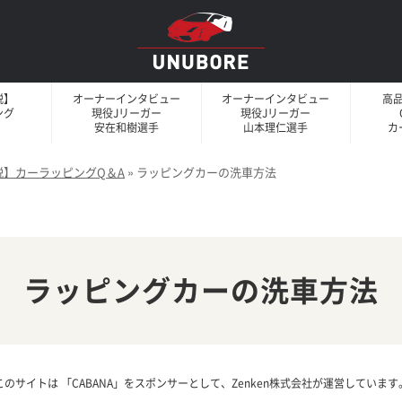
説】
オーナーインタビュー
オーナーインタビュー
高
ング
現役Jリーガー
現役Jリーガー
安在和樹選手
山本理仁選手
カ
説】カーラッピングQ＆A
»
ラッピングカーの洗車方法
ラッピングカーの洗車方法
このサイトは 「CABANA」をスポンサーとして、Zenken株式会社が運営しています