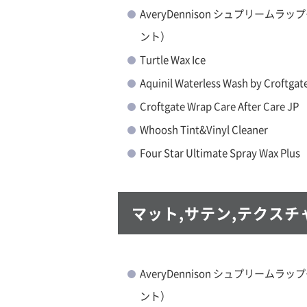
AveryDennison シュプリーム
ント）
Turtle Wax Ice
Aquinil Waterless Wash by Croftgat
Croftgate Wrap Care After Care JP
Whoosh Tint&Vinyl Cleaner
Four Star Ultimate Spray Wax Plus
マット,サテン,テクス
AveryDennison シュプリーム
ント）